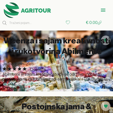
€
0.00
Vicenza i sajam kreativnosti
i rukotvorina Abilmente
Jednodnevni izleti
Ocijenite
Abilmente je sajam kreativnosti koji se održava u Vicenzi i
predstavlja raj za ljubitelje uradi-sam projekata i rukotvorina.
57.00
€
17.10.2026
Postojnska jama &