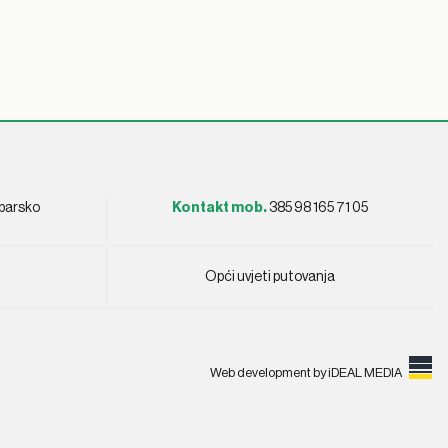
ebarsko
Kontakt mob.
385 98 165 71 05
Opći uvjeti putovanja
Web development by
iDEAL MEDIA