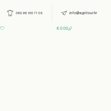
info@agritour.hr
385 98 165 71 05
€
0.00