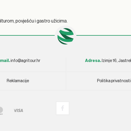
ulturom, povješću i gastro užicima.
mail.
info@agritour.hr
Adresa.
Izimje 16, Jastr
Reklamacije
Politika privatnosti