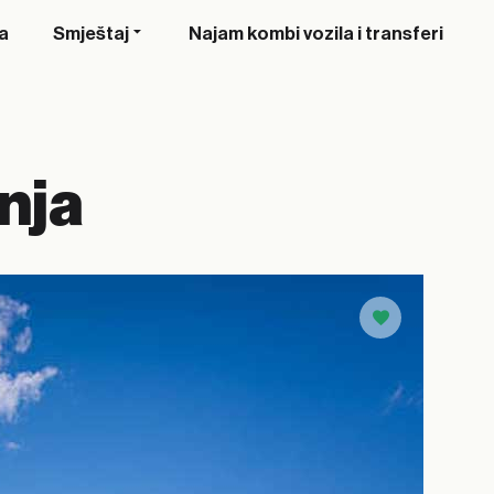
a
Smještaj
Najam kombi vozila i transferi
nja