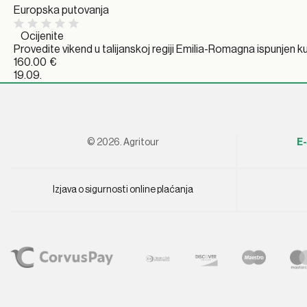
Europska putovanja
Ocijenite
Provedite vikend u talijanskoj regiji Emilia-Romagna ispunjen k
160.00
€
19.09.
© 2026. Agritour
E-
Izjava o sigurnosti online plaćanja