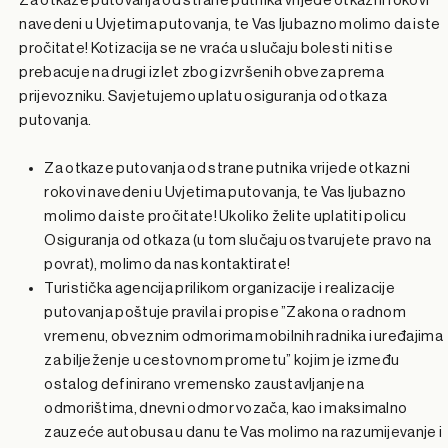
Za otkaze putovanja od strane putnika vrijede otkazni rokovi
navedeni u Uvjetima putovanja, te Vas ljubazno molimo da iste
pročitate! Kotizacija se ne vraća u slučaju bolesti niti se
prebacuje na drugi izlet zbog izvršenih obveza prema
prijevozniku. Savjetujemo uplatu osiguranja od otkaza
putovanja.
Za otkaze putovanja od strane putnika vrijede otkazni
rokovi navedeni u Uvjetima putovanja, te Vas ljubazno
molimo da iste pročitate! Ukoliko želite uplatiti policu
Osiguranja od otkaza (u tom slučaju ostvarujete pravo na
povrat), molimo da nas kontaktirate!
Turistička agencija prilikom organizacije i realizacije
putovanja poštuje pravila i propise ”Zakona o radnom
vremenu, obveznim odmorima mobilnih radnika i uređajima
za bilježenje u cestovnom prometu” kojim je između
ostalog definirano vremensko zaustavljanje na
odmorištima, dnevni odmor vozača, kao i maksimalno
zauzeće autobusa u danu te Vas molimo na razumijevanje i