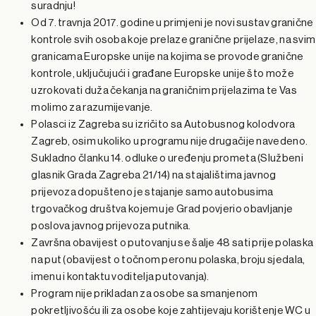
suradnju!
Od 7. travnja 2017. godine u primjeni je novi sustav granične
kontrole svih osoba koje prelaze granične prijelaze, na svim
granicama Europske unije na kojima se provode granične
kontrole, uključujući i građane Europske unije što može
uzrokovati duža čekanja na graničnim prijelazima te Vas
molimo za razumijevanje.
Polasci iz Zagreba su izričito sa Autobusnog kolodvora
Zagreb, osim ukoliko u programu nije drugačije navedeno.
Sukladno članku 14. odluke o uređenju prometa (Službeni
glasnik Grada Zagreba 21/14) na stajalištima javnog
prijevoza dopušteno je stajanje samo autobusima
trgovačkog društva kojemu je Grad povjerio obavljanje
poslova javnog prijevoza putnika.
Završna obavijest o putovanju se šalje 48 sati prije polaska
na put (obavijest o točnom peronu polaska, broju sjedala,
imenu i kontaktu voditelja putovanja).
Program nije prikladan za osobe sa smanjenom
pokretljivošću ili za osobe koje zahtijevaju korištenje WC u