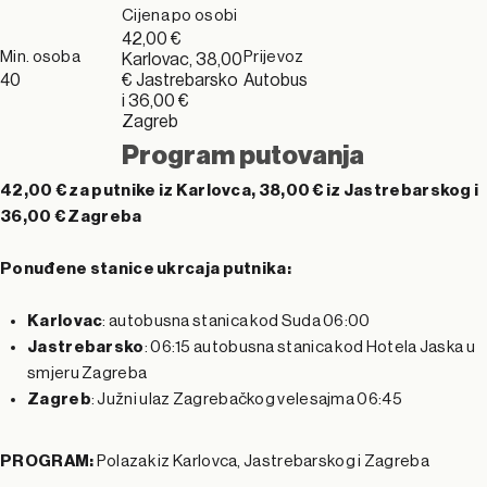
Cijena po osobi
42,00 €
Min. osoba
Prijevoz
Karlovac, 38,00
40
€ Jastrebarsko
Autobus
i 36,00 €
Zagreb
Program putovanja
42,00 € za putnike iz Karlovca, 38,00 € iz Jastrebarskog i
36,00 € Zagreba
Ponuđene stanice ukrcaja putnika:
Karlovac
: autobusna stanica kod Suda 06:00
Jastrebarsko
: 06:15 autobusna stanica kod Hotela Jaska u
smjeru Zagreba
Zagreb
: Južni ulaz Zagrebačkog velesajma 06:45
PROGRAM:
Polazak iz Karlovca, Jastrebarskog i Zagreba