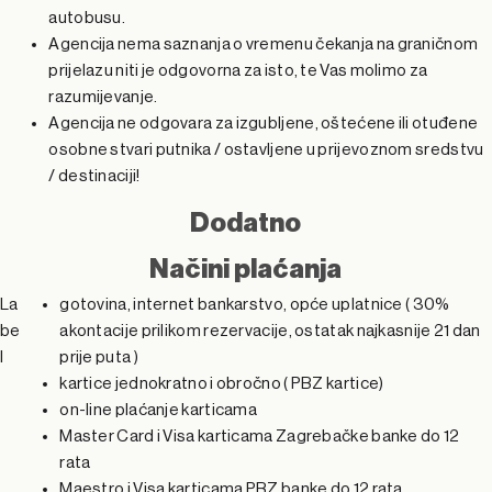
autobusu.
P
Agencija nema saznanja o vremenu čekanja na graničnom
P
prijelazu niti je odgovorna za isto, te Vas molimo za
V
o
razumijevanje.
V
o
ic
s
Agencija ne odgovara za izgubljene, oštećene ili otuđene
ic
s
osobne stvari putnika / ostavljene u prijevoznom sredstvu
e
t
/ destinaciji!
e
t
oj
n
Dodatno
J
J
oj
n
n
z
Načini plaćanja
e
J
e
n
z
G
La
gotovina, internet bankarstvo, opće uplatnice ( 30%
J
a
s
J
a
s
d
e
d
be
akontacije prilikom rezervacije, ostatak najkasnije 21 dan
e
k
i
l
r
prije puta )
e
k
i
G
kartice jednokratno i obročno ( PBZ kartice)
n
d
n
G
d
s
a
on-line plaćanje karticama
a
d
s
a
r
Master Card i Visa karticama Zagrebačke banke do 12
o
n
o
r
n
aj
ja
rata
z
n
aj
ja
a
Maestro i Visa karticama PBZ banke do 12 rata