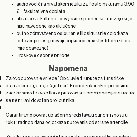
audio vodič na hrvatskom jeziku za Postojnsku jamu 3,90
€ – fakultativna doplata
ulaznice za kulturno-povijesne spomenike i muzeje koje
nisu navedene kao uključene
putno zdravstveno osiguranje ili osiguranje od otkaza
putovanja u osiguravajućoj kući prema vlastitom izboru
(nije obavezno)
Troškove osobne prirode
Napomena
L
Za ovo putovanje vrijede "Opći uvjeti i upute za turističke
a
aranžmane agencije Agritour". Preme zakonskim propisima
b
zadržavamo Pravo otkaza putovanja ili promjene cijene ukoliko
e
se ne prijavi dovoljan broj putnika.
l
Garantiramo povrat uplaćenih sredstava u punom iznosu u
roku 1 radnog dana od otkaza putovanja od strane agencije.