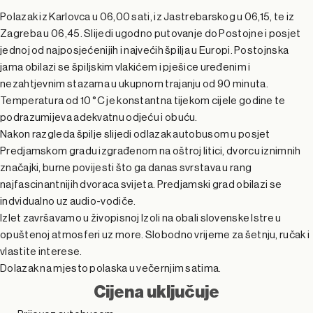
Polazak iz Karlovca u 06,00 sati, iz Jastrebarskog u 06,15, te iz
Zagreba u 06,45. Slijedi ugodno putovanje do Postojne i posjet
jednoj od najposjećenijih i najvećih špilja u Europi. Postojnska
jama obilazi se špiljskim vlakićem i pješice uređenim i
nezahtjevnim stazama u ukupnom trajanju od 90 minuta.
Temperatura od 10 °C je konstantna tijekom cijele godine te
podrazumijeva adekvatnu odjeću i obuću.
Nakon razgleda špilje slijedi odlazak autobusom u posjet
Predjamskom gradu izgrađenom na oštroj litici, dvorcu iznimnih
značajki, burne povijesti što ga danas svrstava u rang
najfascinantnijih dvoraca svijeta. Predjamski grad obilazi se
indvidualno uz audio-vodiče.
Izlet završavamo u živopisnoj Izoli na obali slovenske Istre u
opuštenoj atmosferi uz more. Slobodno vrijeme za šetnju, ručak i
vlastite interese.
Dolazak na mjesto polaska u večernjim satima.
Cijena uključuje