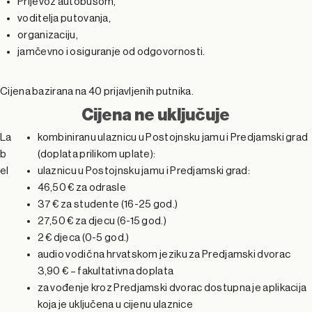
Prijevoz autobusom,
voditelja putovanja,
organizaciju,
jamčevno i osiguranje od odgovornosti.
Cijena bazirana na 40 prijavljenih putnika.
Cijena ne uključuje
La
kombiniranu ulaznicu u Postojnsku jamu i Predjamski grad
b
(doplata prilikom uplate):
el
ulaznicu u Postojnsku jamu i Predjamski grad:
46,50 € za odrasle
37 € za studente (16-25 god.)
27,50 € za djecu (6-15 god.)
2 € djeca (0-5 god.)
audio vodič na hrvatskom jeziku za Predjamski dvorac
3,90 € – fakultativna doplata
za vođenje kroz Predjamski dvorac dostupna je aplikacija
koja je uključena u cijenu ulaznice