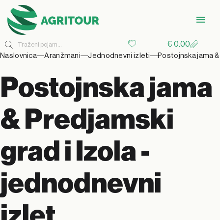
€
0.00
Naslovnica
Aranžmani
Jednodnevni izleti
Postojnska jama & 
Postojnska jama
& Predjamski
grad i Izola -
jednodnevni
izlet