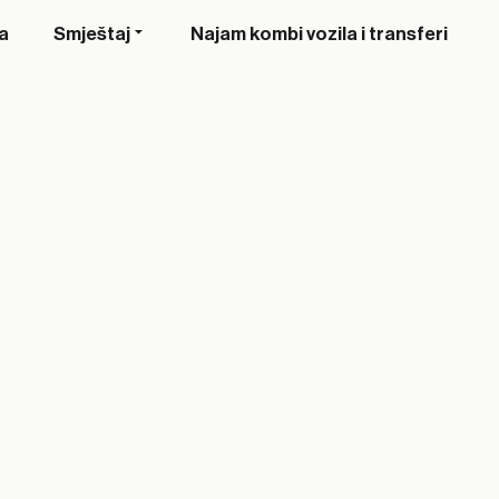
a
Smještaj
Najam kombi vozila i transferi