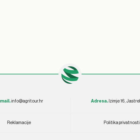
mail.
info@agritour.hr
Adresa.
Izimje 16, Jastr
Reklamacije
Politika privatnosti