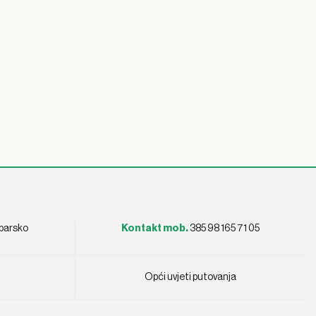
ebarsko
Kontakt mob.
385 98 165 71 05
Opći uvjeti putovanja