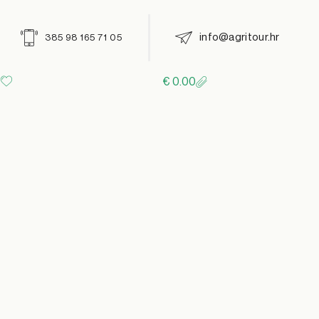
info@agritour.hr
385 98 165 71 05
€
0.00