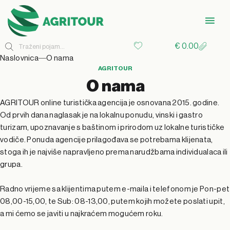
n
z
J
a
s
P
€
0.00
Naslovnica
O nama
e
k
i
V
o
AGRITOUR
O nama
d
a
s
ic
s
AGRITOUR online turistička agencija je osnovana 2015. godine.
aj
ja
n
Od prvih dana naglasak je na lokalnu ponudu, vinski i gastro
e
t
turizam, upoznavanje s baštinom i prirodom uz lokalne turističke
vodiče. Ponuda agencije prilagođava se potrebama klijenata,
m
o
V
a
oj
n
stoga ih je najviše napravljeno prema narudžbama individualaca ili
grupa.
m
d
ik
a
n
z
Radno vrijeme sa klijentima putem e-maila i telefonom je Pon-pet
n
&
e
k
J
a
s
08,00-15,00, te Sub: 08-13,00, putem kojih možete poslati upit,
a mi ćemo se javiti u najkraćem mogućem roku.
e
P
n
r
e
k
i