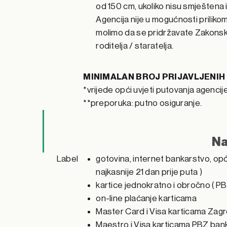
od 150 cm, ukoliko nisu smještena 
Agencija nije u mogućnosti priliko
molimo da se pridržavate Zakonsk
roditelja / staratelja.
MINIMALAN BROJ PRIJAVLJENIH 
*vrijede opći uvjeti putovanja agencij
**preporuka: putno osiguranje.
Na
Label
gotovina, internet bankarstvo, opć
najkasnije 21 dan prije puta )
kartice jednokratno i obročno ( PB
on-line plaćanje karticama
Master Card i Visa karticama Zag
Maestro i Visa karticama PBZ bank