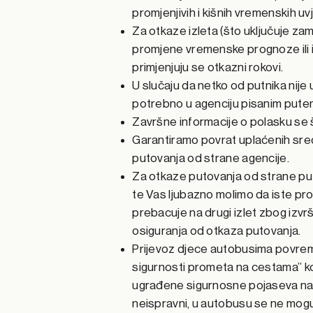
promjenjivih i kišnih vremenskih uv
Za otkaze izleta (što uključuje za
promjene vremenske prognoze ili i
primjenjuju se otkazni rokovi.
U slučaju da netko od putnika nij
potrebno u agenciju pisanim pute
Završne informacije o polasku se š
Garantiramo povrat uplaćenih sre
putovanja od strane agencije.
Za otkaze putovanja od strane put
te Vas ljubazno molimo da iste proč
prebacuje na drugi izlet zbog izv
osiguranja od otkaza putovanja.
Prijevoz djece autobusima povrem
sigurnosti prometa na cestama” ko
ugrađene sigurnosne pojaseva na sj
neispravni, u autobusu se ne mogu p