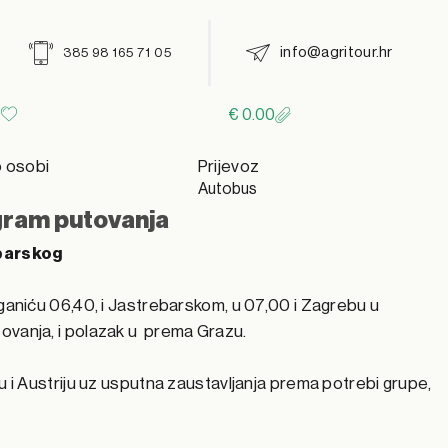
info@agritour.hr
385 98 165 71 05
€
0.00
o osobi
Prijevoz
Autobus
ram putovanja
ebarskog
aganiću 06,40, i Jastrebarskom, u 07,00 i Zagrebu u
ovanja, i polazak u prema Grazu.
u i Austriju uz usputna zaustavljanja prema potrebi grupe,