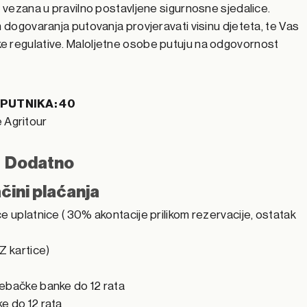
i vezana u pravilno postavljene sigurnosne sjedalice.
m dogovaranja putovanja provjeravati visinu djeteta, te Vas
e regulative. Maloljetne osobe putuju na odgovornost
PUTNIKA: 40
e Agritour
Dodatno
čini plaćanja
e uplatnice ( 30% akontacije prilikom rezervacije, ostatak
Z kartice)
rebačke banke do 12 rata
e do 12 rata