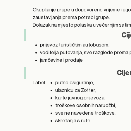
Okupljanje grupe u dogovoreno vrijeme i ugod
zaustavljanja prema potrebi grupe.
Dolazak na mjesto polaska u večernjim satim
Ci
prijevoz turističkim autobusom,
voditelja putovanja, sve razglede prema 
jamčevine i prodaje
Cije
Label
putno osiguranje,
ulaznicu za Zotter,
karte javnog prijevoza,
troškove osobnih narudžbi,
sve ne navedene troškove,
skretanja s rute