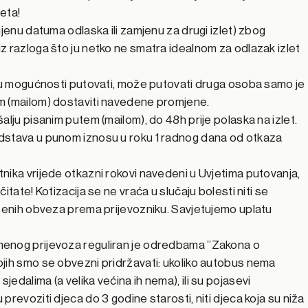
jeta!
mjenu datuma odlaska ili zamjenu za drugi izlet) zbog
z razloga što ju netko ne smatra idealnom za odlazak izlet
e u mogućnosti putovati, može putovati druga osoba samo je
m (mailom) dostaviti navedene promjene.
alju pisanim putem (mailom), do 48h prije polaska na izlet.
dstava u punom iznosu u roku 1 radnog dana od otkaza
nika vrijede otkazni rokovi navedeni u Uvjetima putovanja,
itate! Kotizacija se ne vraća u slučaju bolesti niti se
ršenih obveza prema prijevozniku. Savjetujemo uplatu
enog prijevoza reguliran je odredbama ”Zakona o
jih smo se obvezni pridržavati: ukoliko autobus nema
edalima (a velika većina ih nema), ili su pojasevi
revoziti djeca do 3 godine starosti, niti djeca koja su niža