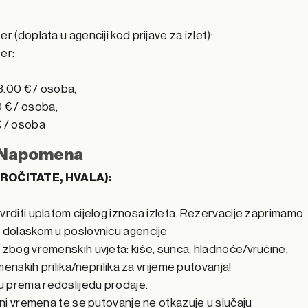
r (doplata u agenciji kod prijave za izlet):
er:
 18.00 € / osoba,
0 € / osoba,
 € / osoba
Napomena
ROČITATE, HVALA):
vrditi uplatom cijelog iznosa izleta. Rezervacije zaprimamo
m dolaskom u poslovnicu agencije
a zbog vremenskih uvjeta: kiše, sunca, hladnoće/vrućine,
emenskih prilika/neprilika za vrijeme putovanja!
u prema redoslijedu prodaje.
jeni vremena te se putovanje ne otkazuje u slučaju