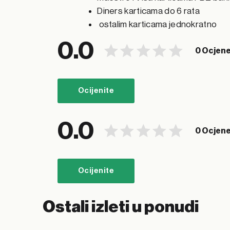
Diners karticama do 6 rata
ostalim karticama jednokratno
0.0
0 Ocjen
Ocijenite
0.0
0 Ocjen
Ocijenite
Ostali izleti u ponudi