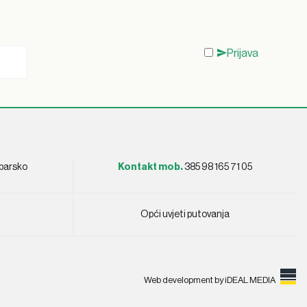
Prijava
ebarsko
Kontakt mob.
385 98 165 71 05
Opći uvjeti putovanja
Web development by
iDEAL MEDIA