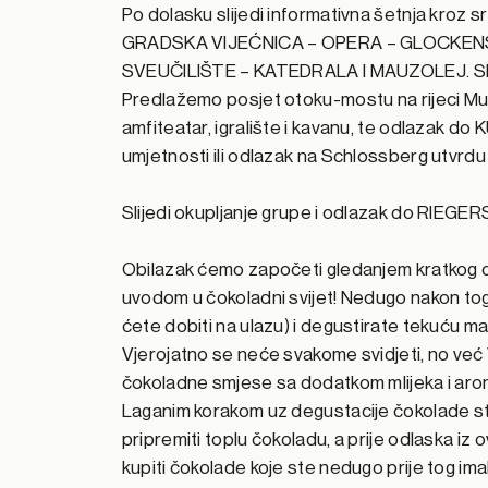
Po dolasku slijedi informativna šetnja kroz s
GRADSKA VIJEĆNICA – OPERA – GLOCKEN
SVEUČILIŠTE – KATEDRALA I MAUZOLEJ. Slob
Predlažemo posjet otoku-mostu na rijeci Muri
amfiteatar, igralište i kavanu, te odlazak 
umjetnosti ili odlazak na Schlossberg utvrdu 
Slijedi okupljanje grupe i odlazak do RIEGE
Obilazak ćemo započeti gledanjem kratkog 
uvodom u čokoladni svijet! Nedugo nakon tog ć
ćete dobiti na ulazu) i degustirate tekuću m
Vjerojatno se neće svakome svidjeti, no već
čokoladne smjese sa dodatkom mlijeka i arom
Laganim korakom uz degustacije čokolade s
pripremiti toplu čokoladu, a prije odlaska i
kupiti čokolade koje ste nedugo prije tog imali 