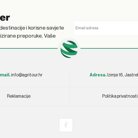
ter
destinacije i korisne savjete
alizirane preporuke, Vaše
mail.
info@agritour.hr
Adresa.
Izimje 16, Jastr
Reklamacije
Politika privatnosti