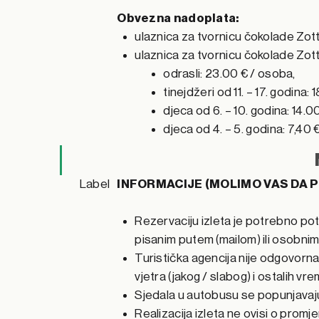
Obvezna nadoplata:
ulaznica za tvornicu čokolade Zotte
ulaznica za tvornicu čokolade Zott
odrasli: 23.00 € / osoba,
tinejdžeri od 11. – 17. godina:
djeca od 6. – 10. godina: 14.0
djeca od 4. – 5. godina: 7,40
Label
INFORMACIJE (MOLIMO VAS DA P
Rezervaciju izleta je potrebno pot
pisanim putem (mailom) ili osobni
Turistička agencija nije odgovorn
vjetra (jakog / slabog) i ostalih vr
Sjedala u autobusu se popunjavaj
Realizacija izleta ne ovisi o prom