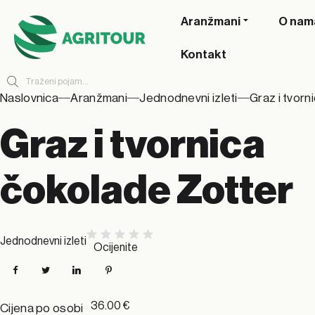
Aranžmani
O nam
Kontakt
Naslovnica
Aranžmani
Jednodnevni izleti
Graz i tvorn
Graz i tvornica
čokolade Zotter
Jednodnevni izleti
Ocijenite
Facebook
Twitter
LinkedIn
Pinterest
36.00 €
Cijena po osobi