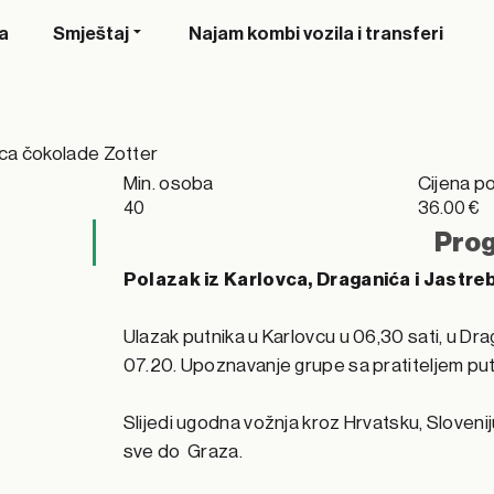
a
Smještaj
Najam kombi vozila i transferi
ica čokolade Zotter
Min. osoba
Cijena p
40
36.00 €
Prog
Polazak iz Karlovca, Draganića i Jastr
Ulazak putnika u Karlovcu u 06,30 sati, u Dr
07.20. Upoznavanje grupe sa pratiteljem put
Slijedi ugodna vožnja kroz Hrvatsku, Slovenij
sve do Graza.