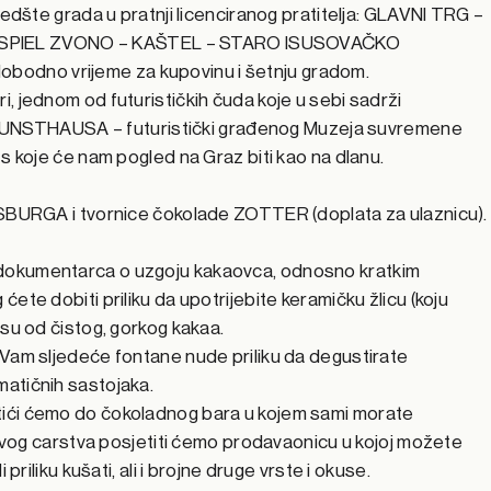
redšte grada u pratnji licenciranog pratitelja: GLAVNI TRG –
SPIEL ZVONO – KAŠTEL – STARO ISUSOVAČKO
odno vrijeme za kupovinu i šetnju gradom.
, jednom od futurističkih čuda koje u sebi sadrži
do KUNSTHAUSA – futuristički građenog Muzeja suvremene
s koje će nam pogled na Graz biti kao na dlanu.
RSBURGA i tvornice čokolade ZOTTER (doplata za ulaznicu).
dokumentarca o uzgoju kakaovca, odnosno kratkim
ete dobiti priliku da upotrijebite keramičku žlicu (koju
asu od čistog, gorkog kakaa.
 Vam sljedeće fontane nude priliku da degustirate
atičnih sastojaka.
tići ćemo do čokoladnog bara u kojem sami morate
z ovog carstva posjetiti ćemo prodavaonicu u kojoj možete
priliku kušati, ali i brojne druge vrste i okuse.