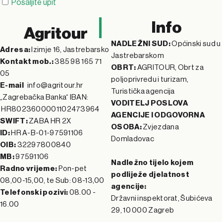
Pošaljite upit
n
&
e
k
Info
Agritour
e
P
n
r
NADLEŽNI SUD:
Općinski sud u
Adresa:
Izimje 16, Jastrebarsko
Jastrebarskom
Kontakt mob.:
385 98 165 71
v
d
e
r
OBRT:
AGRITOUR, Obrt za
05
poljoprivredu i turizam,
E-mail
info@agritour.hr
Turistička agencija
n
e
a
u
„Zagrebačka Banka“ IBAN:
VODITELJ POSLOVA
HR8023600001102473964
AGENCIJE I ODGOVORNA
dj
It
ti
i
SWIFT:
ZABA HR 2X
OSOBA:
Zvjezdana
ID:
HR A-B-01-97591106
Domladovac
al
a
v
i
OIB:
32297800840
MB:
97591106
Nadležno tijelo kojem
m
z
iji
n
Radno vrijeme:
Pon-pet
podliježe djelatnost
08,00-15,00, te Sub: 08-13,00
agencije:
o
s
l
-
Telefonski pozivi:
08.00 -
Državni inspektorat, Šubićeva
16.00
29, 10 000 Zagreb