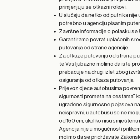
primjenjuju se otkazni rokovi.
U slučaju da netko od putnika nij
potrebno u agenciju pisanim pute
Završne informacije o polasku se š
Garantiramo povrat uplaćenih sre
putovanja od strane agencije.
Za otkaze putovanja od strane put
te Vas ljubazno molimo da iste proč
prebacuje na drugi izlet zbog izv
osiguranja od otkaza putovanja.
Prijevoz djece autobusima povrem
sigurnosti prometa na cestama” ko
ugrađene sigurnosne pojaseva na sj
neispravni, u autobusu se ne mogu p
od 150 cm, ukoliko nisu smještena 
Agencija nije u mogućnosti priliko
molimo da se pridržavate Zakonsk