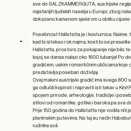
sve do SALZKAMMERGUTA, austrijske regije u 
najstarijih ljudskih naselja u Europi, zbog nala
dokazano kamenom sjekirom u obliku cipele 
Posebnost Hallstatta je i kosturnica. Naime, tr
kad bi istekao rok najma, kosti bi se preselil
Hallstatta, prostora za pokapanje nije bilo te
kojoj se danas nalazi oko 1600 lubanja! Po d
gradićem, uskim romantičnim uličicama koje ob
predstavlja poseban doživljaj.
Ovaj maleni austrijski gradić ima svega 800 s
ga odlučili kopirati i napraviti isti takav u Ki
spojem prirode, arheologije, tradicije i pose
stilovi od romantike, gotike i baroka pa sve 
Prije 150 godina do Hallstatta nije vodila niti
planinskim putevima. Na taj su način Habsburgo
rudnike soli.