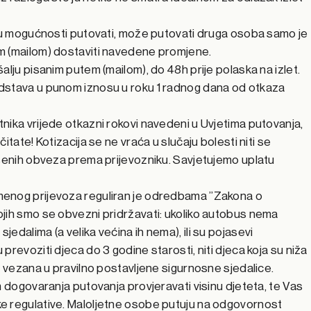
e u mogućnosti putovati, može putovati druga osoba samo je
m (mailom) dostaviti navedene promjene.
alju pisanim putem (mailom), do 48h prije polaska na izlet.
dstava u punom iznosu u roku 1 radnog dana od otkaza
nika vrijede otkazni rokovi navedeni u Uvjetima putovanja,
itate! Kotizacija se ne vraća u slučaju bolesti niti se
ršenih obveza prema prijevozniku. Savjetujemo uplatu
enog prijevoza reguliran je odredbama ”Zakona o
jih smo se obvezni pridržavati: ukoliko autobus nema
edalima (a velika većina ih nema), ili su pojasevi
revoziti djeca do 3 godine starosti, niti djeca koja su niža
i vezana u pravilno postavljene sigurnosne sjedalice.
m dogovaranja putovanja provjeravati visinu djeteta, te Vas
e regulative. Maloljetne osobe putuju na odgovornost