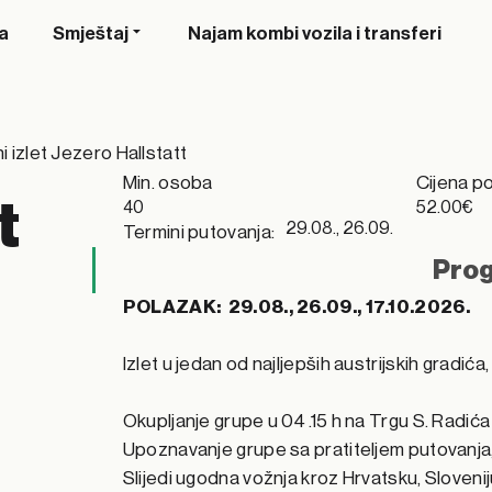
a
Smještaj
Najam kombi vozila i transferi
izlet Jezero Hallstatt
Min. osoba
Cijena p
t
40
52.00€
29.08., 26.09.
Termini putovanja:
Prog
POLAZAK: 29.08., 26.09., 17.10.2026.
Izlet u jedan od najljepših austrijskih gradić
Okupljanje grupe u 04 .15 h na Trgu S. Radić
Upoznavanje grupe sa pratiteljem putovanja
Slijedi ugodna vožnja kroz Hrvatsku, Slovenij