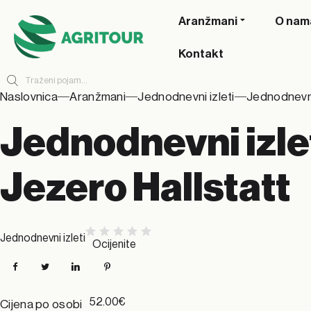
Aranžmani
O nam
Kontakt
Naslovnica
Aranžmani
Jednodnevni izleti
Jednodnevni 
Jednodnevni izle
Jezero Hallstatt
Jednodnevni izleti
Ocijenite
Facebook
Twitter
LinkedIn
Pinterest
52.00€
Cijena po osobi