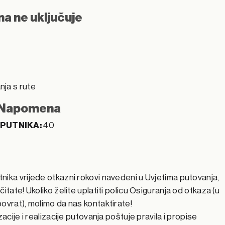
na ne uključuje
nja s rute
Napomena
 PUTNIKA:
40
nika vrijede otkazni rokovi navedeni u Uvjetima putovanja,
itate! Ukoliko želite uplatiti policu Osiguranja od otkaza (u
ovrat), molimo da nas kontaktirate!
acije i realizacije putovanja poštuje pravila i propise