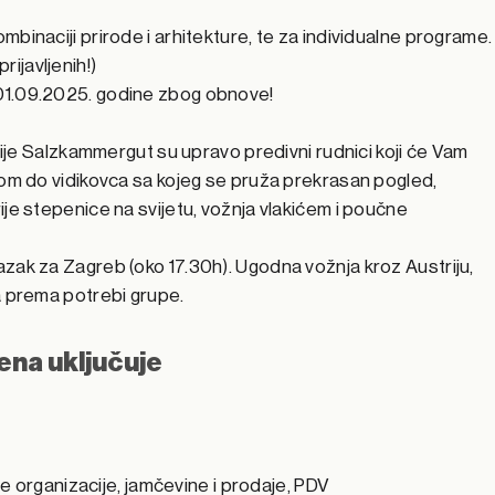
binaciji prirode i arhitekture, te za individualne programe.
ijavljenih!)
d 01.09.2025. godine zbog obnove!
egije Salzkammergut su upravo predivni rudnici koji će Vam
čom do vidikovca sa kojeg se pruža prekrasan pogled,
ije stepenice na svijetu, vožnja vlakićem i poučne
azak za Zagreb (oko 17.30h). Ugodna vožnja kroz Austriju,
a prema potrebi grupe.
jena uključuje
 organizacije, jamčevine i prodaje, PDV