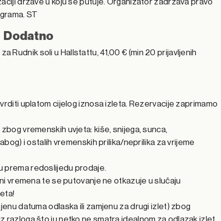
aciji države u koju se putuje. Organizator zadržava pravo
ograma. ST
Dodatno
za Rudnik soli u Hallstattu, 41,00 € (min 20 prijavljenih
vrditi uplatom cijelog iznosa izleta. Rezervacije zaprimamo
 zbog vremenskih uvjeta: kiše, snijega, sunca,
abog) i ostalih vremenskih prilika/neprilika za vrijeme
u prema redoslijedu prodaje.
jeni vremena te se putovanje ne otkazuje u slučaju
jeta!
mjenu datuma odlaska ili zamjenu za drugi izlet) zbog
z razloga što ju netko ne smatra idealnom za odlazak izlet