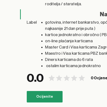
roditelja / staratelja.
Na
Label
gotovina, internet bankarstvo, opć
najkasnije 21 dan prije puta )
kartice jednokratno i obročno ( PB
on-line plaćanje karticama
Master Card i Visa karticama Zag
Maestro i Visa karticama PBZ bank
Diners karticama do 6 rata
ostalim karticama jednokratno
0.0
0 Ocjen
Ocijenite