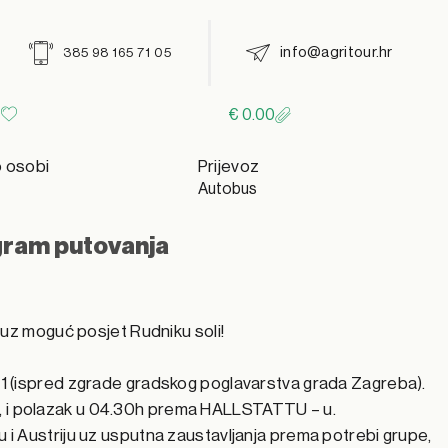
info@agritour.hr
385 98 165 71 05
€
0.00
o osobi
Prijevoz
Autobus
ram putovanja
a, uz moguć posjet Rudniku soli!
a 1 (ispred zgrade gradskog poglavarstva grada Zagreba).
, i polazak u 04.30h prema HALLSTATTU – u.
u i Austriju uz usputna zaustavljanja prema potrebi grupe,