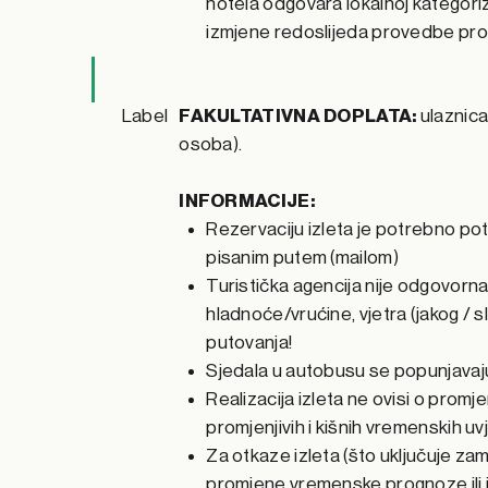
hotela odgovara lokalnoj kategoriz
izmjene redoslijeda provedbe pr
Label
FAKULTATIVNA DOPLATA:
ulaznica 
osoba).
INFORMACIJE:
Rezervaciju izleta je potrebno pot
pisanim putem (mailom)
Turistička agencija nije odgovorna
hladnoće/vrućine, vjetra (jakog / sl
putovanja!
Sjedala u autobusu se popunjavaj
Realizacija izleta ne ovisi o prom
promjenjivih i kišnih vremenskih uv
Za otkaze izleta (što uključuje za
promjene vremenske prognoze ili i