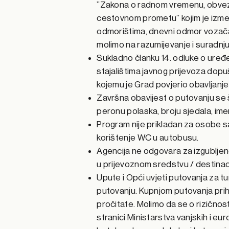
”Zakona o radnom vremenu, obvezn
cestovnom prometu” kojim je izme
odmorištima, dnevni odmor vozača
molimo na razumijevanje i suradnju
Sukladno članku 14. odluke o uređ
stajalištima javnog prijevoza dop
kojemu je Grad povjerio obavljanje
Završna obavijest o putovanju se š
peronu polaska, broju sjedala, imen
Program nije prikladan za osobe sa
korištenje WC u autobusu.
Agencija ne odgovara za izgubljen
u prijevoznom sredstvu / destinaci
Upute i Opći uvjeti putovanja za t
putovanju. Kupnjom putovanja pri
pročitate. Molimo da se o rizičnos
stranici Ministarstva vanjskih i e