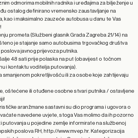
im odmorima mobilnih radnika i uređajima za bilježenje u
đu ostalog definirano vremensko zaustavljanje na
, kao i maksimalno zauzeće autobusa u danu te Vas
!
enju prometa (Službeni glasnik Grada Zagreba 21/14) na
ušteno je stajanje samo autobusima trgovačkog društva
 poslova javnog prijevoza putnika.
alje 48 sati prije polaska na put (obavijest o točnom
u i kontaktu voditelja putovanja).
 smanjenom pokretljivošću ili za osobe koje zahtijevaju
e, oštećene ili otuđene osobne stvari putnika / ostavljene
ji!
urističke aranžmane sastavni su dio programa i ugovora o
hvaćate navedene uvjete, stoga Vas molimo da ih pozorno
ti putovanja u pojedine zemlje informirate na službenoj
uropskih poslova RH, http://www.mvep.hr. Kategorizacija