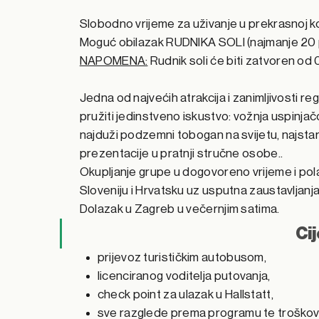
Slobodno vrijeme za uživanje u prekrasnoj kom
Moguć obilazak RUDNIKA SOLI (najmanje 20 pr
NAPOMENA:
Rudnik soli će biti zatvoren o
Jedna od najvećih atrakcija i zanimljivosti r
pružiti jedinstveno iskustvo: vožnja uspinja
najduži podzemni tobogan na svijetu, najstar
prezentacije u pratnji stručne osobe..
Okupljanje grupe u dogovoreno vrijeme i pol
Sloveniju i Hrvatsku uz usputna zaustavljanj
Dolazak u Zagreb u večernjim satima.
Ci
prijevoz turističkim autobusom,
licenciranog voditelja putovanja,
check point za ulazak u Hallstatt,
sve razglede prema programu te troškove