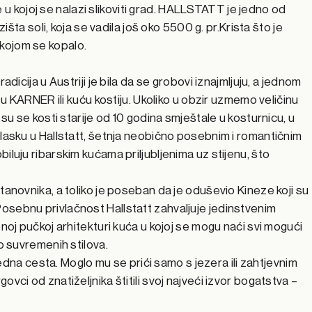
kojoj se nalazi slikoviti grad. HALLSTATT je jedno od
zišta soli, koja se vadila još oko 5500 g. pr.Krista što je
kojom se kopalo.
adicija u Austriji je bila da se grobovi iznajmljuju, a jednom
e u KARNER ili kuću kostiju. Ukoliko u obzir uzmemo veličinu
 su se kosti starije od 10 godina smještale u kosturnicu, u
olasku u Hallstatt, šetnja neobično posebnim i romantičnim
iluju ribarskim kućama priljubljenima uz stijenu, što
tanovnika, a toliko je poseban da je oduševio Kineze koji su
ni! Posebnu privlačnost Hallstatt zahvaljuje jedinstvenim
bnoj pučkoj arhitekturi kuća u kojoj se mogu naći svi mogući
do suvremenih stilova.
 jedna cesta. Moglo mu se prići samo s jezera ili zahtjevnim
vci od znatiželjnika štitili svoj najveći izvor bogatstva –