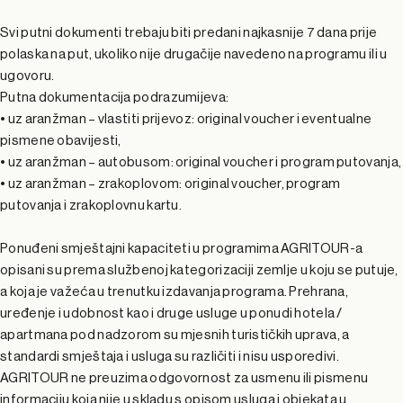
Svi putni dokumenti trebaju biti predani najkasnije 7 dana prije
polaska na put, ukoliko nije drugačije navedeno na programu ili u
ugovoru.
Putna dokumentacija podrazumijeva:
• uz aranžman – vlastiti prijevoz: original voucher i eventualne
pismene obavijesti,
• uz aranžman – autobusom: original voucher i program putovanja,
• uz aranžman – zrakoplovom: original voucher, program
putovanja i zrakoplovnu kartu.
Ponuđeni smještajni kapaciteti u programima AGRITOUR-a
opisani su prema službenoj kategorizaciji zemlje u koju se putuje,
a koja je važeća u trenutku izdavanja programa. Prehrana,
uređenje i udobnost kao i druge usluge u ponudi hotela /
apartmana pod nadzorom su mjesnih turističkih uprava, a
standardi smještaja i usluga su različiti i nisu usporedivi.
AGRITOUR ne preuzima odgovornost za usmenu ili pismenu
informaciju koja nije u skladu s opisom usluga i objekata u