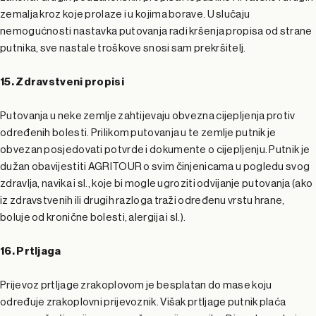
zemalja kroz koje prolaze i u kojima borave. U slučaju
nemogućnosti nastavka putovanja radi kršenja propisa od strane
putnika, sve nastale troškove snosi sam prekršitelj.
15. Zdravstveni propisi
Putovanja u neke zemlje zahtijevaju obvezna cijepljenja protiv
određenih bolesti. Prilikom putovanja u te zemlje putnik je
obvezan posjedovati potvrde i dokumente o cijepljenju. Putnik je
dužan obavijestiti AGRITOUR o svim činjenicama u pogledu svog
zdravlja, navika i sl., koje bi mogle ugroziti odvijanje putovanja (ako
iz zdravstvenih ili drugih razloga traži određenu vrstu hrane,
boluje od kronične bolesti, alergija i sl.).
16. Prtljaga
Prijevoz prtljage zrakoplovom je besplatan do mase koju
određuje zrakoplovni prijevoznik. Višak prtljage putnik plaća