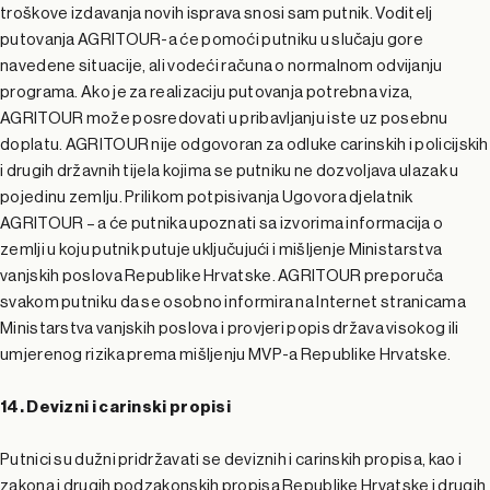
troškove izdavanja novih isprava snosi sam putnik. Voditelj
putovanja AGRITOUR-a će pomoći putniku u slučaju gore
navedene situacije, ali vodeći računa o normalnom odvijanju
programa. Ako je za realizaciju putovanja potrebna viza,
AGRITOUR može posredovati u pribavljanju iste uz posebnu
doplatu. AGRITOUR nije odgovoran za odluke carinskih i policijskih
i drugih državnih tijela kojima se putniku ne dozvoljava ulazak u
pojedinu zemlju. Prilikom potpisivanja Ugovora djelatnik
AGRITOUR – a će putnika upoznati sa izvorima informacija o
zemlji u koju putnik putuje uključujući i mišljenje Ministarstva
vanjskih poslova Republike Hrvatske. AGRITOUR preporuča
svakom putniku da se osobno informira na Internet stranicama
Ministarstva vanjskih poslova i provjeri popis država visokog ili
umjerenog rizika prema mišljenju MVP-a Republike Hrvatske.
14. Devizni i carinski propisi
Putnici su dužni pridržavati se deviznih i carinskih propisa, kao i
zakona i drugih podzakonskih propisa Republike Hrvatske i drugih