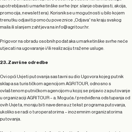
upotrebljavati u marketinške svrhe (npr. slanje obavijesti, akcija,
promocija, newslettera). Korisnik se u mogućnosti u bilo kojem
trenutku odjaviti pomoću poveznice „Odjava“ na kraju svakog
maila ili slanjem zahtjeva na info@agritour.hr.
Prigovor na obradu osobnih podataka u marketinške svrhe neće
utjecati na ugovaranje i/ili realizaciju tražene usluge.
23. Završne odredbe
Ovi opći Uvjeti putovanja sastavni su dio Ugovora kojeg putnik
sklapa sa turističkom agencijom AGRITOUR, odnosno s
ovlaštenom putničkom agencijom u kojoj se prijavio za putovanje
u organizaciji AGRITOUR – a. Moguća / predviđena odstupanja od
ovih Uvjeta, moraju biti navedena uz tekst programa putovanja,
ukoliko se radi o turoperatorima – inozemnim organizatorima
putovanja.