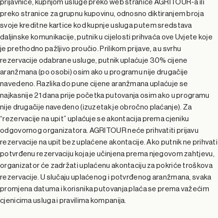
prijavnice, kupnjom usluge preko web stranice AGRITOUR-a ili
preko stranice za grupnu kupovinu, odnosno diktiranjem broja
svoje kreditne kartice kod kupnje usluga putem sredstava
daljinske komunikacije, putnik u cijelosti prihvaća ove Uvjete koje
je prethodno pažljivo proučio. Prilikom prijave, a u svrhu
rezervacije odabrane usluge, putnik uplaćuje 30% cijene
aranžmana (po osobi) osim ako u programu nije drugačije
navedeno. Razlika do pune cijene aranžmana uplaćuje se
najkasnije 21 dana prije početka putovanja osim ako u programu
nije drugačije navedeno (izuzetak je obročno plaćanje). Za
“rezervacije na upit” uplaćuje se akontacija prema cjeniku
odgovornog organizatora. AGRITOUR neće prihvatiti prijavu
rezervacije na upit bez uplaćene akontacije. Ako putnik ne prihvati
potvrđenu rezervaciju koja je učinjena prema njegovom zahtjevu,
organizator će zadržati uplaćenu akontaciju za pokriće troškova
rezervacije. U slučaju uplaćenog i potvrđenog aranžmana, svaka
promjena datuma i korisnika putovanja plaća se prema važećim
cjenicima usluga i pravilima kompanija.