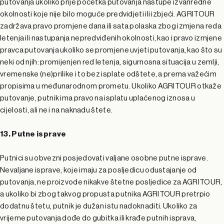
putovanja ukoliko prije početka putovanja nastupe izvanredne
okolnosti koje nije bilo moguće predvidjeti ili izbjeći. AGRITOUR
zadržava pravo promjene dana ili sata polaska zbog izmjena reda
letenja ili nastupanja nepredviđenih okolnosti, kao i pravo izmjene
pravca putovanja ukoliko se promjene uvjeti putovanja, kao što su
neki od njih: promijenjen red letenja, sigurnosna situacija u zemlji,
vremenske (ne)prilike i to bez isplate odštete, a prema važećim
propisima u međunarodnom prometu. Ukoliko AGRITOUR otkaže
putovanje, putnik ima pravo na isplatu uplaćenog iznosa u
cijelosti, ali ne i na naknadu štete.
13. Putne isprave
Putnici su obvezni posjedovati valjane osobne putne isprave.
Nevaljane isprave, koje imaju za posljedicu odustajanje od
putovanja, ne proizvode nikakve štetne posljedice za AGRITOUR,
a ukoliko bi zbog takvog propusta putnika AGRITOUR pretrpio
dodatnu štetu, putnik je dužan istu nadoknaditi. Ukoliko za
vrijeme putovanja dođe do gubitka ili krađe putnih isprava,