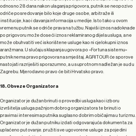
odnosno 28 dana nakon ulaganja prigovora, putnik se neopozivo
odriče posredovanje bilo koje druge osobe, arbitraže ili
institucije, kao i davanja informacija u medije. Isto tako u ovom
vremenu putnik se odriče prava na tužbu. Najviši iznos nadoknade
po prigovoru može doseći iznos reklamiranog dijela usluga, a ne
može obuhvatiti već iskorištene usluge kao ni cjelokupni iznos
aranžmana. U slučaju sklapanja ugovora po «Fortuna sistemu»
putnik nema pravo prigovora na smještaj. AGRITOUR će sporove
nastojati razriješiti sporazumno, a u suprotnom nadležan je sud u
Zagrebu. Mjerodavno pravo će biti Hrvatsko pravo.
18. Obveze Organizatora
Organizator je dužan brinuti o provedbi usluga kao i izboru
izvršitelja usluga pažnjom dobrog organizatora te brinuti o
pravima i interesima putnika suglasno dobrim običajima u turizmu.
Organizator je dužan putniku izdati odgovarajuća dokumenta za
uplaćeno putovanje. pružiti sve ugovorene usluge za pojedini