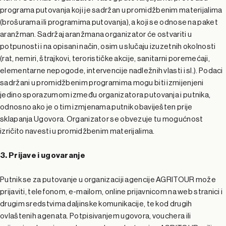
programa putovanja koji je sadržan u promidžbenim materijalima
(brošurama ili programima putovanja), a koji se odnose na paket
aranžman. Sadržaj aranžmana organizator će ostvariti u
potpunosti i na opisani način, osim u slučaju izuzetnih okolnosti
(rat, nemiri, štrajkovi, terorističke akcije, sanitarni poremećaji,
elementarne nepogode, intervencije nadležnih vlasti i sl.). Podaci
sadržani u promidžbenim programima mogu biti izmijenjeni
jedino sporazumom između organizatora putovanja i putnika,
odnosno ako je o tim izmjenama putnik obaviješten prije
sklapanja Ugovora. Organizator se obvezuje tu mogućnost
izričito navesti u promidžbenim materijalima.
3. Prijave i ugovaranje
Putnik se za putovanje u organizaciji agencije AGRITOUR može
prijaviti, telefonom, e-mailom, online prijavnicom na web stranici i
drugim sredstvima daljinske komunikacije, te kod drugih
ovlaštenih agenata. Potpisivanjem ugovora, vouchera ili