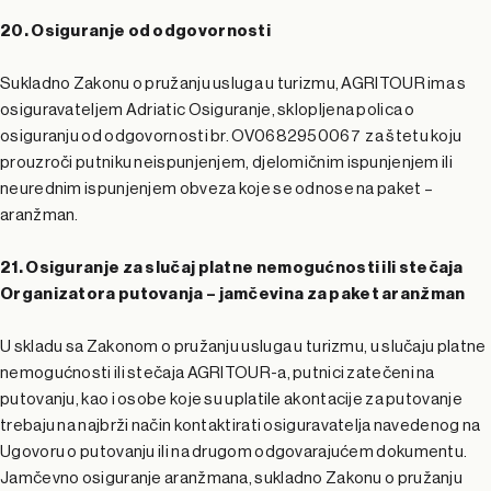
20. Osiguranje od odgovornosti
Sukladno Zakonu o pružanju usluga u turizmu, AGRITOUR ima s
osiguravateljem Adriatic Osiguranje, sklopljena polica o
osiguranju od odgovornosti br. OV0682950067 za štetu koju
prouzroči putniku neispunjenjem, djelomičnim ispunjenjem ili
neurednim ispunjenjem obveza koje se odnose na paket –
aranžman.
21. Osiguranje za slučaj platne nemogućnosti ili stečaja
Organizatora putovanja – jamčevina za paket aranžman
U skladu sa Zakonom o pružanju usluga u turizmu, u slučaju platne
nemogućnosti ili stečaja AGRITOUR-a, putnici zatečeni na
putovanju, kao i osobe koje su uplatile akontacije za putovanje
trebaju na najbrži način kontaktirati osiguravatelja navedenog na
Ugovoru o putovanju ili na drugom odgovarajućem dokumentu.
Jamčevno osiguranje aranžmana, sukladno Zakonu o pružanju