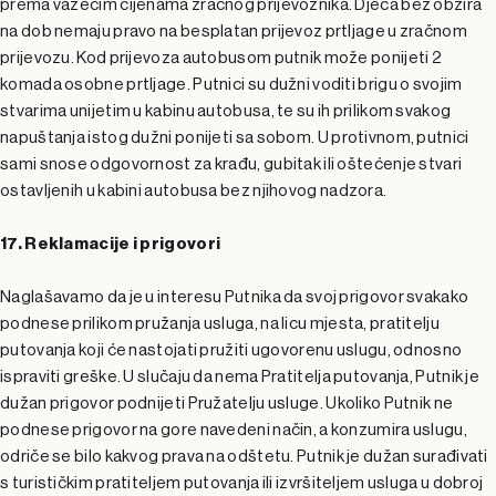
prema važećim cijenama zračnog prijevoznika. Djeca bez obzira
na dob nemaju pravo na besplatan prijevoz prtljage u zračnom
prijevozu. Kod prijevoza autobusom putnik može ponijeti 2
komada osobne prtljage. Putnici su dužni voditi brigu o svojim
stvarima unijetim u kabinu autobusa, te su ih prilikom svakog
napuštanja istog dužni ponijeti sa sobom. U protivnom, putnici
sami snose odgovornost za krađu, gubitak ili oštećenje stvari
ostavljenih u kabini autobusa bez njihovog nadzora.
17. Reklamacije i prigovori
Naglašavamo da je u interesu Putnika da svoj prigovor svakako
podnese prilikom pružanja usluga, na licu mjesta, pratitelju
putovanja koji će nastojati pružiti ugovorenu uslugu, odnosno
ispraviti greške. U slučaju da nema Pratitelja putovanja, Putnik je
dužan prigovor podnijeti Pružatelju usluge. Ukoliko Putnik ne
podnese prigovor na gore navedeni način, a konzumira uslugu,
odriče se bilo kakvog prava na odštetu. Putnik je dužan surađivati
s turističkim pratiteljem putovanja ili izvršiteljem usluga u dobroj