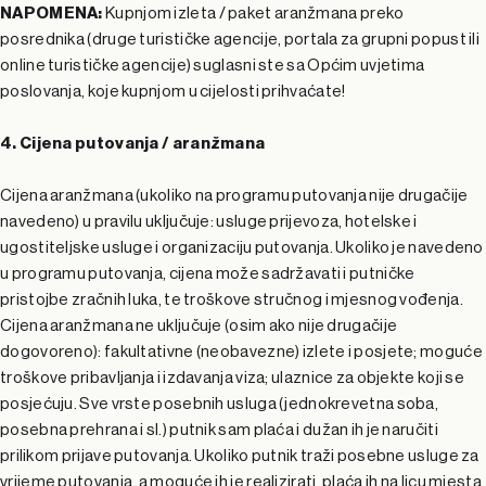
NAPOMENA:
Kupnjom izleta / paket aranžmana preko
posrednika (druge turističke agencije, portala za grupni popust ili
online turističke agencije) suglasni ste sa Općim uvjetima
poslovanja, koje kupnjom u cijelosti prihvaćate!
4. Cijena putovanja / aranžmana
Cijena aranžmana (ukoliko na programu putovanja nije drugačije
navedeno) u pravilu uključuje: usluge prijevoza, hotelske i
ugostiteljske usluge i organizaciju putovanja. Ukoliko je navedeno
u programu putovanja, cijena može sadržavati i putničke
pristojbe zračnih luka, te troškove stručnog i mjesnog vođenja.
Cijena aranžmana ne uključuje (osim ako nije drugačije
dogovoreno): fakultativne (neobavezne) izlete i posjete; moguće
troškove pribavljanja i izdavanja viza; ulaznice za objekte koji se
posjećuju. Sve vrste posebnih usluga (jednokrevetna soba,
posebna prehrana i sl.) putnik sam plaća i dužan ih je naručiti
prilikom prijave putovanja. Ukoliko putnik traži posebne usluge za
vrijeme putovanja, a moguće ih je realizirati, plaća ih na licu mjesta