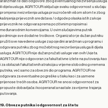
aranžman te dati odgovore zbog eventualnog neizvršenja usluga
ili dijela usluga. AGRITOUR isključuje svaku odgovornost u slučaju
promjena i neizvršenja usluga prouzročenih višom silom te zbog
kašnjenja prijevoznih sredstava / odgode polaska istih za koje
prijevoznik ne odgovara prema pozitivnim propisima i
međunarodnim konvencijama. U ovim slučajevima putnik
podmiruje sve dodatne troškove. Organizator je dužan putniku
pružiti sve navedene usluge za pojedini aranžman u programu i
odgovara putniku zbog možebitnog neizvršenja usluga ili dijela
usluga. AGRITOUR nije dužan pružati usluge van ovih Uvjeta.
AGRITOUR nije odgovoran za fakultativne izlete na putovanju kao
i za obilazak fakultativnih atrakcija u vrijeme slobodnog vremena
putnika, već samo za obvezni dio programa. AGRITOUR ne
odgovara za eventualne pogreške u tisku kao i za usmene
prijenose trećih osoba. AGRITOUR ne snosi odgovornost za
propuste dobavljača i kooperanata nastale za vrijeme trajanja
putovanja.
19. Obveze putnika i odgovornost za štetu