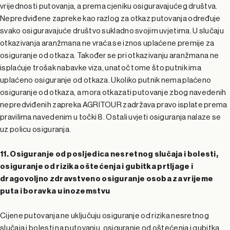
vrijednosti putovanja, a prema cjeniku osiguravajućeg društva.
Nepredviđene zapreke kao razlog za otkaz putovanja određuje
svako osiguravajuće društvo sukladno svojim uvjetima. U slučaju
otkazivanja aranžmana ne vraća se iznos uplaćene premije za
osiguranje od otkaza. Također se pri otkazivanju aranžmana ne
isplaćuje trošak nabavke viza, unatoč tome što putnik ima
uplaćeno osiguranje od otkaza. Ukoliko putnik nema plaćeno
osiguranje od otkaza, a mora otkazati putovanje zbog navedenih
nepredviđenih zapreka AGRITOUR zadržava pravo isplate prema
pravilima navedenim u točki 8. Ostali uvjeti osiguranja nalaze se
uz policu osiguranja.
11. Osiguranje od posljedica nesretnog slučaja i bolesti,
osiguranje od rizika oštećenja i gubitka prtljage i
dragovoljno zdravstveno osiguranje osoba za vrijeme
puta i boravka u inozemstvu
Cijene putovanja ne uključuju osiguranje od rizika nesretnog
slučaja i bolesti na putovanju, osiguranje od oštećenja i gubitka