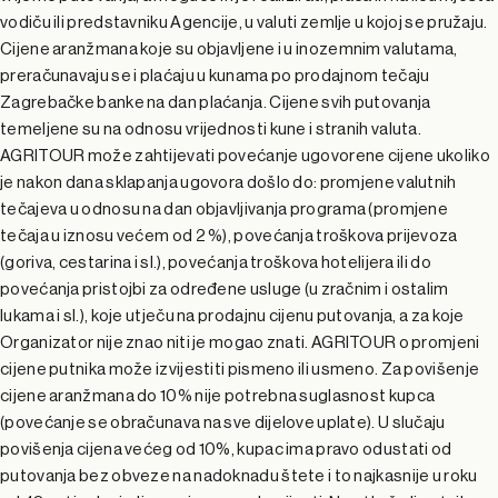
vodiču ili predstavniku Agencije, u valuti zemlje u kojoj se pružaju.
Cijene aranžmana koje su objavljene i u inozemnim valutama,
preračunavaju se i plaćaju u kunama po prodajnom tečaju
Zagrebačke banke na dan plaćanja. Cijene svih putovanja
temeljene su na odnosu vrijednosti kune i stranih valuta.
AGRITOUR može zahtijevati povećanje ugovorene cijene ukoliko
je nakon dana sklapanja ugovora došlo do: promjene valutnih
tečajeva u odnosu na dan objavljivanja programa (promjene
tečaja u iznosu većem od 2 %), povećanja troškova prijevoza
(goriva, cestarina i sl.), povećanja troškova hotelijera ili do
povećanja pristojbi za određene usluge (u zračnim i ostalim
lukama i sl.), koje utječu na prodajnu cijenu putovanja, a za koje
Organizator nije znao niti je mogao znati. AGRITOUR o promjeni
cijene putnika može izvijestiti pismeno ili usmeno. Za povišenje
cijene aranžmana do 10% nije potrebna suglasnost kupca
(povećanje se obračunava na sve dijelove uplate). U slučaju
povišenja cijena većeg od 10%, kupac ima pravo odustati od
putovanja bez obveze na nadoknadu štete i to najkasnije u roku