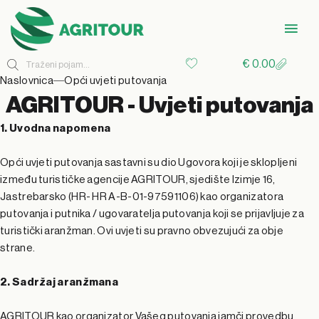
€
0.00
Naslovnica
Opći uvjeti putovanja
AGRITOUR - Uvjeti putovanja
1. Uvodna napomena
Opći uvjeti putovanja sastavni su dio Ugovora koji je sklopljeni
između turističke agencije AGRITOUR, sjedište Izimje 16,
Jastrebarsko (HR- HR A-B-01-97591106) kao organizatora
putovanja i putnika / ugovaratelja putovanja koji se prijavljuje za
turistički aranžman. Ovi uvjeti su pravno obvezujući za obje
strane.
2. Sadržaj aranžmana
AGRITOUR kao organizator Vašeg putovanja jamči provedbu