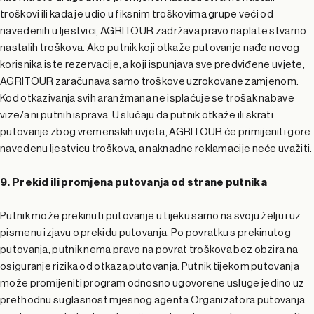
troškovi ili kada je udio u fiksnim troškovima grupe veći od
navedenih u ljestvici, AGRITOUR zadržava pravo naplate stvarno
nastalih troškova. Ako putnik koji otkaže putovanje nađe novog
korisnika iste rezervacije, a koji ispunjava sve predviđene uvjete,
AGRITOUR zaračunava samo troškove uzrokovane zamjenom.
Kod otkazivanja svih aranžmana ne isplaćuje se trošak nabave
vize/a ni putnih isprava. U slučaju da putnik otkaže ili skrati
putovanje zbog vremenskih uvjeta, AGRITOUR će primijeniti gore
navedenu ljestvicu troškova, a naknadne reklamacije neće uvažiti.
9. Prekid ili promjena putovanja od strane putnika
Putnik može prekinuti putovanje u tijeku samo na svoju želju i uz
pismenu izjavu o prekidu putovanja. Po povratku s prekinutog
putovanja, putnik nema pravo na povrat troškova bez obzira na
osiguranje rizika od otkaza putovanja. Putnik tijekom putovanja
može promijeniti program odnosno ugovorene usluge jedino uz
prethodnu suglasnost mjesnog agenta Organizatora putovanja