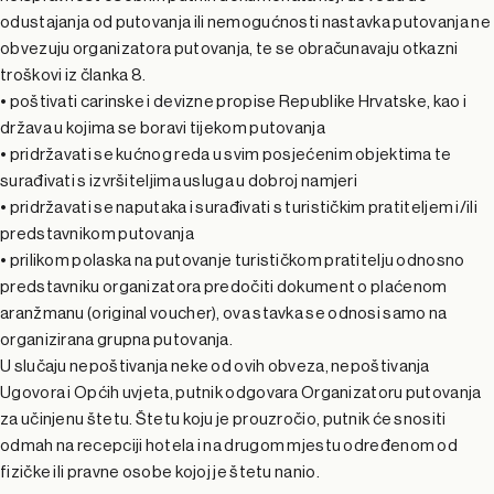
odustajanja od putovanja ili nemogućnosti nastavka putovanja ne
obvezuju organizatora putovanja, te se obračunavaju otkazni
troškovi iz članka 8.
• poštivati carinske i devizne propise Republike Hrvatske, kao i
država u kojima se boravi tijekom putovanja
• pridržavati se kućnog reda u svim posjećenim objektima te
surađivati s izvršiteljima usluga u dobroj namjeri
• pridržavati se naputaka i surađivati s turističkim pratiteljem i/ili
predstavnikom putovanja
• prilikom polaska na putovanje turističkom pratitelju odnosno
predstavniku organizatora predočiti dokument o plaćenom
aranžmanu (original voucher), ova stavka se odnosi samo na
organizirana grupna putovanja.
U slučaju nepoštivanja neke od ovih obveza, nepoštivanja
Ugovora i Općih uvjeta, putnik odgovara Organizatoru putovanja
za učinjenu štetu. Štetu koju je prouzročio, putnik će snositi
odmah na recepciji hotela i na drugom mjestu određenom od
fizičke ili pravne osobe kojoj je štetu nanio.