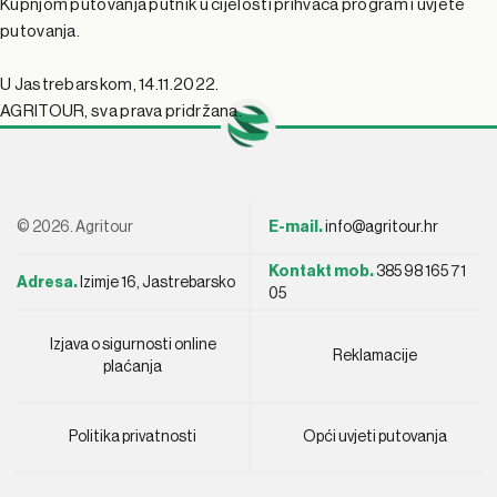
Kupnjom putovanja putnik u cijelosti prihvaća program i uvjete
putovanja.
U Jastrebarskom, 14.11.2022.
AGRITOUR, sva prava pridržana.
© 2026. Agritour
E-mail.
info@agritour.hr
Kontakt mob.
385 98 165 71
Adresa.
Izimje 16, Jastrebarsko
05
Izjava o sigurnosti online
Reklamacije
plaćanja
Politika privatnosti
Opći uvjeti putovanja