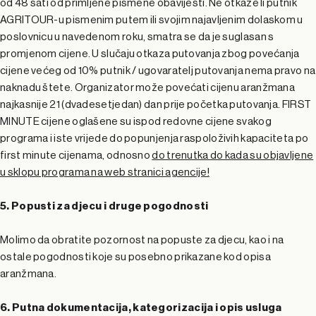
od 48 sati od primljene pismene obavijesti. Ne otkaže li putnik
AGRITOUR-u pismenim putem ili svojim najavljenim dolaskom u
poslovnicu u navedenom roku, smatra se da je suglasan s
promjenom cijene. U slučaju otkaza putovanja zbog povećanja
cijene većeg od 10% putnik / ugovaratelj putovanja nema pravo na
naknadu štete. Organizator može povećati cijenu aranžmana
najkasnije 21 (dvadesetjedan) dan prije početka putovanja. FIRST
MINUTE cijene oglašene su ispod redovne cijene svakog
programa i iste vrijede do popunjenja raspoloživih kapaciteta po
first minute cijenama, odnosno
do trenutka do kada su objavljene
u sklopu programa na web stranici agencije!
5. Popusti za djecu i druge pogodnosti
Molimo da obratite pozornost na popuste za djecu, kao i na
ostale pogodnosti koje su posebno prikazane kod opisa
aranžmana.
6. Putna dokumentacija, kategorizacija i opis usluga