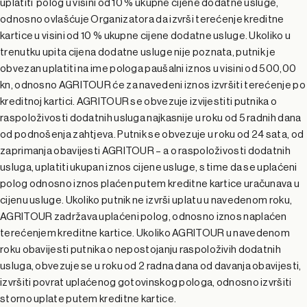
uplatiti polog u visini od 10 % ukupne cijene dodatne usluge,
odnosno ovlašćuje Organizatora da izvrši terećenje kreditne
kartice u visini od 10 % ukupne cijene dodatne usluge. Ukoliko u
trenutku upita cijena dodatne usluge nije poznata, putnik je
obvezan uplatiti na ime pologa paušalni iznos u visini od 500,00
kn, odnosno AGRITOUR će za navedeni iznos izvršiti terećenje po
kreditnoj kartici. AGRITOUR se obvezuje izvijestiti putnika o
raspoloživosti dodatnih usluga najkasnije u roku od 5 radnih dana
od podnošenja zahtjeva. Putnik se obvezuje u roku od 24 sata, od
zaprimanja obavijesti AGRITOUR – a o raspoloživosti dodatnih
usluga, uplatiti ukupan iznos cijene usluge, s time da se uplaćeni
polog odnosno iznos plaćen putem kreditne kartice uračunava u
cijenu usluge. Ukoliko putnik ne izvrši uplatu u navedenom roku,
AGRITOUR zadržava uplaćeni polog, odnosno iznos naplaćen
terećenjem kreditne kartice. Ukoliko AGRITOUR u navedenom
roku obavijesti putnika o nepostojanju raspoloživih dodatnih
usluga, obvezuje se u roku od 2 radna dana od davanja obavijesti,
izvršiti povrat uplaćenog gotovinskog pologa, odnosno izvršiti
storno uplate putem kreditne kartice.