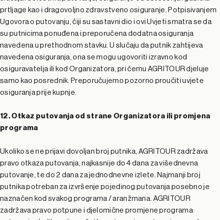
prtljage kao i dragovoljno zdravstveno osiguranje. Potpisivanjem
Ugovora o putovanju, čiji su sastavni dio i ovi Uvjeti smatra se da
su putnicima ponuđena i preporučena dodatna osiguranja
navedena u prethodnom stavku. U slučaju da putnik zahtijeva
navedena osiguranja, ona se mogu ugovoriti izravno kod
osiguravatelja ili kod Organizatora, pri čemu AGRITOUR djeluje
samo kao posrednik. Preporučujemo pozorno proučiti uvjete
osiguranja prije kupnje.
12. Otkaz putovanja od strane Organizatora ili promjena
programa
Ukoliko se ne prijavi dovoljan broj putnika, AGRITOUR zadržava
pravo otkaza putovanja, najkasnije do 4 dana za višednevna
putovanje, te do 2 dana za jednodnevne izlete. Najmanji broj
putnika potreban za izvršenje pojedinog putovanja posebno je
naznačen kod svakog programa / aranžmana. AGRITOUR
zadržava pravo potpune i djelomične promjene programa