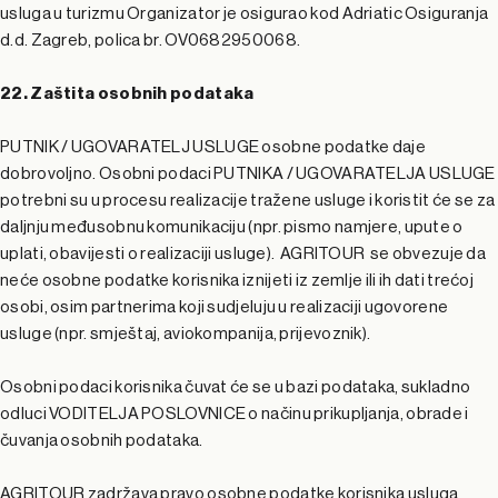
usluga u turizmu Organizator je osigurao kod Adriatic Osiguranja
d.d. Zagreb, polica br. OV0682950068.
22. Zaštita osobnih podataka
PUTNIK / UGOVARATELJ USLUGE osobne podatke daje
dobrovoljno. Osobni podaci PUTNIKA / UGOVARATELJA USLUGE
potrebni su u procesu realizacije tražene usluge i koristit će se za
daljnju međusobnu komunikaciju (npr. pismo namjere, upute o
uplati, obavijesti o realizaciji usluge). AGRITOUR se obvezuje da
neće osobne podatke korisnika iznijeti iz zemlje ili ih dati trećoj
osobi, osim partnerima koji sudjeluju u realizaciji ugovorene
usluge (npr. smještaj, aviokompanija, prijevoznik).
Osobni podaci korisnika čuvat će se u bazi podataka, sukladno
odluci VODITELJA POSLOVNICE o načinu prikupljanja, obrade i
čuvanja osobnih podataka.
AGRITOUR zadržava pravo osobne podatke korisnika usluga