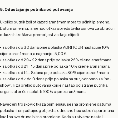
8. Odustajanje putnika od putovanja
Ukoliko putnik želi otkazati aranžman mora to učiniti pismeno.
Datum prijema pismenog otkaza predstavlja osnovu za obračun
otkaznih troškova prema ljestvici koja slijedi:
• za otkaz do 30 dana prije polaska AGRITOUR naplaćuje 10%
cijene aranžmana, a najmanje 15,00 €
• za otkaz od 29 – 22 dana prije polaska 25% cijene aranžmana
• za otkaz od 21 – 15 dana prije polaska 40% cijene aranžmana
• za otkaz od 14 – 8 dana prije polaska 80% cijene aranžmana
• za otkaz od 7 do 0 dana prije polaska na put, odnosno za “no-
show”, ili za prekid putovanja koji je nastao od strane putnika,
organizator će naplatiti 100% cijene aranžmana.
Navedeni troškovi otkaza primjenjuju se i na promjene datuma
polaska ili smještajnog objekta, odnosno tipa sobe / apartmana
kao i na sve druge bitne promjene. Kada su stvarno nastali