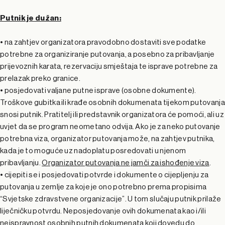
Putnik je dužan:
• na zahtjev organizatora pravodobno dostaviti sve podatke
potrebne za organiziranje putovanja, a posebno za pribavljanje
prijevoznih karata, rezervaciju smještaja te isprave potrebne za
prelazak preko granice.
• posjedovati valjane putne isprave (osobne dokumente).
Troškove gubitka ili krađe osobnih dokumenata tijekom putovanja
snosi putnik. Pratitelj ili predstavnik organizatora će pomoći, ali uz
uvjet da se program neometano odvija. Ako je za neko putovanje
potrebna viza, organizator putovanja može, na zahtjev putnika,
kada je to moguće uz nadoplatu posredovati u njenom
pribavljanju.
Organizator putovanja ne jamči za ishođenje viza
.
• cijepiti se i posjedovati potvrde i dokumente o cijepljenju za
putovanja u zemlje za koje je ono potrebno prema propisima
“Svjetske zdravstvene organizacije”. U tom slučaju putnik prilaže
liječničku potvrdu. Neposjedovanje ovih dokumenata kao i/ili
neispravnost osobnih putnih dokumenata koji dovedu do