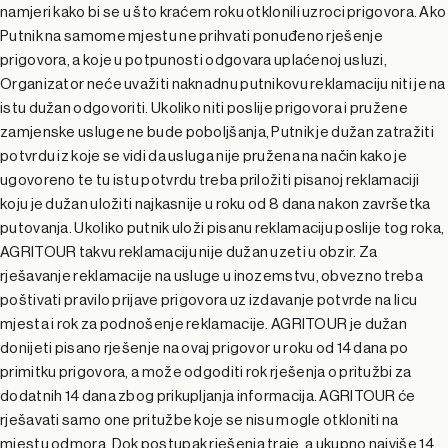
namjeri kako bi se u što kraćem roku otklonili uzroci prigovora. Ako
Putnik na samome mjestu ne prihvati ponuđeno rješenje
prigovora, a koje u potpunosti odgovara uplaćenoj usluzi,
Organizator neće uvažiti naknadnu putnikovu reklamaciju niti je na
istu dužan odgovoriti. Ukoliko niti poslije prigovora i pružene
zamjenske usluge ne bude poboljšanja, Putnik je dužan zatražiti
potvrdu iz koje se vidi da usluga nije pružena na način kako je
ugovoreno te tu istu potvrdu treba priložiti pisanoj reklamaciji
koju je dužan uložiti najkasnije u roku od 8 dana nakon završetka
putovanja. Ukoliko putnik uloži pisanu reklamaciju poslije tog roka,
AGRITOUR takvu reklamaciju nije dužan uzeti u obzir. Za
rješavanje reklamacije na usluge u inozemstvu, obvezno treba
poštivati pravilo prijave prigovora uz izdavanje potvrde na licu
mjesta i rok za podnošenje reklamacije. AGRITOUR je dužan
donijeti pisano rješenje na ovaj prigovor u roku od 14 dana po
primitku prigovora, a može odgoditi rok rješenja o pritužbi za
dodatnih 14 dana zbog prikupljanja informacija. AGRITOUR će
rješavati samo one pritužbe koje se nisu mogle otkloniti na
mjestu odmora. Dok postupak rješenja traje, a ukupno najviše 14,