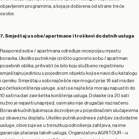
objavljenim programima, a koja je dobivena od strane treće
osobe.
7. Smještaj u sobe/apartmane i troškovi dodatnih usluga
Raspored sobe / apartmana određuje recepcija u mjestu
boravka. Ukoliko putnik nije izričito ugovorio sobu / apartman
posebnih oblika, prihvatit će bilo koju službeno registriranu
smještajnu jedinicu u pojedinom objektu koji se navodi u katalogu
i cjeniku. Smještaj u sobi najčešće nije moguć prije 16 sati na dan
početka korištenja usluge, a isti se najčešće moraju napustiti do
10 sati na dan završetka korištenja usluga. Dolaske iza 20 sati
nužno je najaviti unaprijed, osim ako nije drugačije naznačeno.
Boravak kućnih ljubimaca dozvoljen je u pojedinačnim slučajevima
uz obaveznu doplatu. Ukoliko putnik podnese zahtjev za dodatne
usluge, obvezuje se u trenutku podnošenja zahtjeva, na ime
garancije plaćanja takvih usluga, Organizatoru AGRITOUR – u